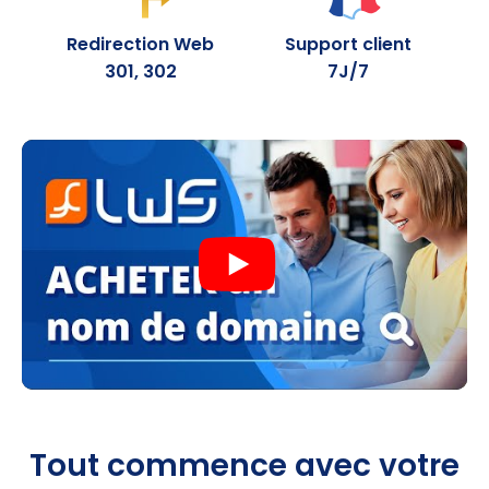
.fun
30.99
0,99 €
Redirection Web
Support client
301, 302
7J/7
.pics
27.99
1,99 €
.lol
32.99
1,99 €
.mom
29.99
1,99 €
.monster
14.59
1,99 €
.quest
14.59
1,99 €
.beauty
14.59
1,99 €
.hair
14.59
1,99 €
.skin
14.59
1,99 €
Tout commence avec votre
.makeup
14.59
1,99 €