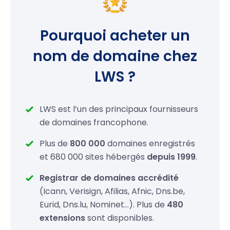
.cc
24,99 €
Pourquoi acheter un
.tv
28,99 €
nom de domaine chez
.ws
26,99 €
LWS ?
.li
19,99 €
.ac
39,99 €
LWS est l’un des principaux fournisseurs
de domaines francophone.
.am
75,99 €
Plus de
800 000
domaines enregistrés
.fm
89,99 €
et 680 000 sites hébergés
depuis 1999
.
.tel
19,99 €
Registrar de domaines accrédité
(Icann, Verisign, Afilias, Afnic, Dns.be,
.bz
26,99 €
Eurid, Dns.lu, Nominet…). Plus de
480
extensions
sont disponibles.
.cz
19,99 €