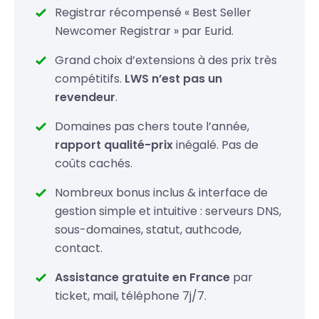
Registrar récompensé « Best Seller
.gs
49,99 €
Newcomer Registrar » par Eurid.
.in
19,99 €
Grand choix d’extensions à des prix très
compétitifs.
LWS n’est pas un
.io
52.99
34,99 €
revendeur
.
.lc
69,99 €
Domaines pas chers toute l’année,
rapport qualité-prix
inégalé. Pas de
coûts cachés.
Nombreux bonus inclus & interface de
gestion simple et intuitive : serveurs DNS,
sous-domaines, statut, authcode,
contact.
Assistance gratuite en France
par
ticket, mail, téléphone 7j/7.