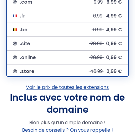
.com
9.99
6,99 €
.fr
6.99
4,99 €
.be
6.99
4,99 €
.site
28.99
0,99 €
.online
28.99
0,99 €
.store
46.99
2,99 €
.net
9,99 €
Voir le prix de toutes les extensions
Inclus avec votre nom de
.org
12.99
8,49 €
domaine
.eu
7.49
4,99 €
Bien plus qu’un simple domaine !
.lu
18.99
14,99 €
Besoin de conseils ? On vous rappelle !