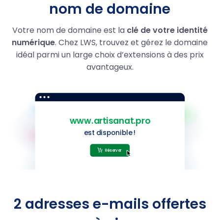
nom de domaine
.homes
14.59
1,99 €
Votre nom de domaine est la
clé de votre identité
numérique
. Chez LWS, trouvez et gérez le domaine
.autos
14.59
1,99 €
idéal parmi un large choix d’extensions à des prix
.motorcycles
14.59
1,99 €
avantageux.
.boats
14.59
1,99 €
.yachts
14.59
1,99 €
.name
9,99 €
.restaurant
39.99
21,99 €
.guru
29.99
5,99 €
2 adresses e-mails offertes
.photo
29,99 €