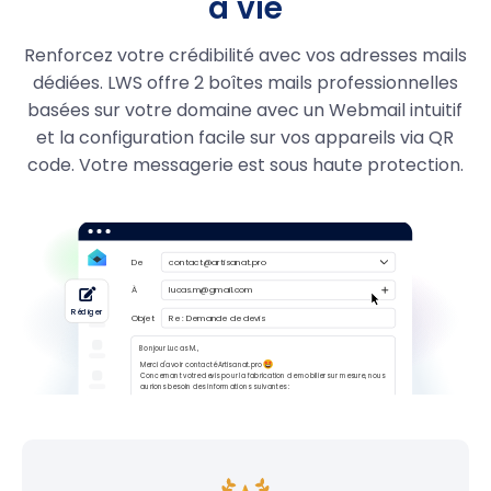
à vie
.boutique
29.99
7,99 €
Renforcez votre crédibilité avec vos adresses mails
.quebec
39,99 €
dédiées. LWS offre 2 boîtes mails professionnelles
.pizza
49.99
19,99 €
basées sur votre domaine avec un Webmail intuitif
et la configuration facile sur vos appareils via QR
.immo
29,99 €
code. Votre messagerie est sous haute protection.
.business
29,99 €
.re
6.99
4,99 €
.pm
6,99 €
.yt
6,99 €
.wf
6,99 €
.tf
6,99 €