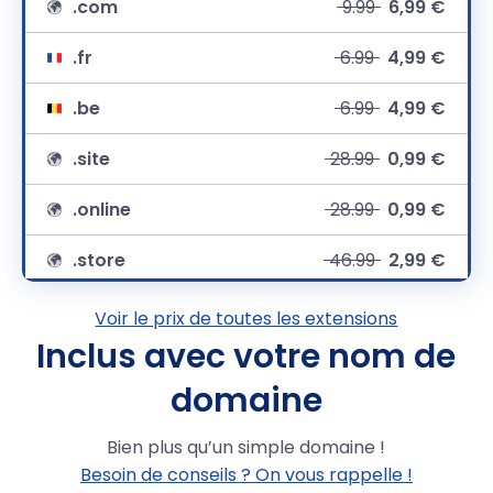
.com
9.99
6,99 €
.fr
6.99
4,99 €
.be
6.99
4,99 €
.site
28.99
0,99 €
.online
28.99
0,99 €
.store
46.99
2,99 €
.net
9,99 €
Voir le prix de toutes les extensions
Inclus avec votre nom de
.org
12.99
8,49 €
domaine
.eu
7.49
4,99 €
Bien plus qu’un simple domaine !
.lu
18.99
14,99 €
Besoin de conseils ? On vous rappelle !