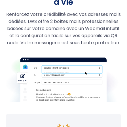
à vie
.boutique
29.99
7,99 €
Renforcez votre crédibilité avec vos adresses mails
.quebec
39,99 €
dédiées. LWS offre 2 boîtes mails professionnelles
.pizza
49.99
19,99 €
basées sur votre domaine avec un Webmail intuitif
et la configuration facile sur vos appareils via QR
.immo
29,99 €
code. Votre messagerie est sous haute protection.
.business
29,99 €
.re
6.99
4,99 €
.pm
6,99 €
.yt
6,99 €
.wf
6,99 €
.tf
6,99 €