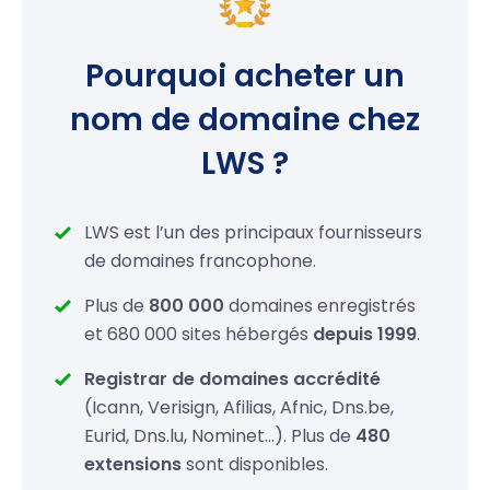
.cc
24,99 €
Pourquoi acheter un
.tv
28,99 €
nom de domaine chez
.ws
26,99 €
LWS ?
.li
19,99 €
.ac
39,99 €
LWS est l’un des principaux fournisseurs
de domaines francophone.
.am
75,99 €
Plus de
800 000
domaines enregistrés
.fm
89,99 €
et 680 000 sites hébergés
depuis 1999
.
.tel
19,99 €
Registrar de domaines accrédité
(Icann, Verisign, Afilias, Afnic, Dns.be,
.bz
26,99 €
Eurid, Dns.lu, Nominet…). Plus de
480
extensions
sont disponibles.
.cz
19,99 €