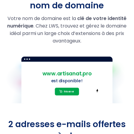
nom de domaine
.homes
14.59
1,99 €
Votre nom de domaine est la
clé de votre identité
numérique
. Chez LWS, trouvez et gérez le domaine
.autos
14.59
1,99 €
idéal parmi un large choix d’extensions à des prix
.motorcycles
14.59
1,99 €
avantageux.
.boats
14.59
1,99 €
.yachts
14.59
1,99 €
.name
9,99 €
.restaurant
39.99
21,99 €
.guru
29.99
5,99 €
2 adresses e-mails offertes
.photo
29,99 €