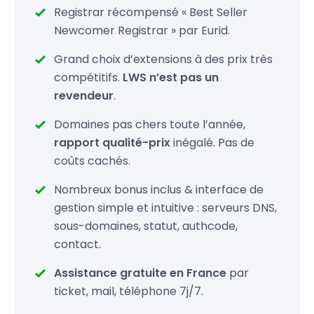
Registrar récompensé « Best Seller
.gs
49,99 €
Newcomer Registrar » par Eurid.
.in
19,99 €
Grand choix d’extensions à des prix très
compétitifs.
LWS n’est pas un
.io
52.99
34,99 €
revendeur
.
.lc
69,99 €
Domaines pas chers toute l’année,
rapport qualité-prix
inégalé. Pas de
coûts cachés.
Nombreux bonus inclus & interface de
gestion simple et intuitive : serveurs DNS,
sous-domaines, statut, authcode,
contact.
Assistance gratuite en France
par
ticket, mail, téléphone 7j/7.