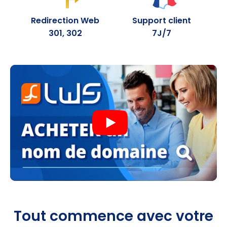
.fun
30.99
0,99 €
Redirection Web
Support client
301, 302
7J/7
.pics
27.99
1,99 €
.lol
32.99
1,99 €
.mom
29.99
1,99 €
.monster
14.59
1,99 €
.quest
14.59
1,99 €
.beauty
14.59
1,99 €
.hair
14.59
1,99 €
.skin
14.59
1,99 €
Tout commence avec votre
.makeup
14.59
1,99 €