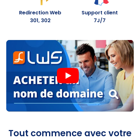
.fun
30.99
0,99 €
Redirection Web
Support client
301, 302
7J/7
.pics
27.99
1,99 €
.lol
32.99
1,99 €
.mom
29.99
1,99 €
.monster
14.59
1,99 €
.quest
14.59
1,99 €
.beauty
14.59
1,99 €
.hair
14.59
1,99 €
.skin
14.59
1,99 €
Tout commence avec votre
.makeup
14.59
1,99 €