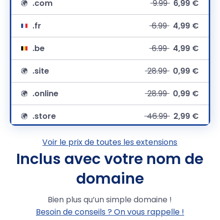
.com
9.99
6,99 €
.fr
6.99
4,99 €
.be
6.99
4,99 €
.site
28.99
0,99 €
.online
28.99
0,99 €
.store
46.99
2,99 €
.net
9,99 €
Voir le prix de toutes les extensions
Inclus avec votre nom de
.org
12.99
8,49 €
domaine
.eu
7.49
4,99 €
Bien plus qu’un simple domaine !
.lu
18.99
14,99 €
Besoin de conseils ? On vous rappelle !