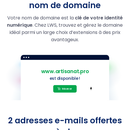
nom de domaine
.homes
14.59
1,99 €
Votre nom de domaine est la
clé de votre identité
numérique
. Chez LWS, trouvez et gérez le domaine
.autos
14.59
1,99 €
idéal parmi un large choix d’extensions à des prix
.motorcycles
14.59
1,99 €
avantageux.
.boats
14.59
1,99 €
.yachts
14.59
1,99 €
.name
9,99 €
.restaurant
39.99
21,99 €
.guru
29.99
5,99 €
2 adresses e-mails offertes
.photo
29,99 €