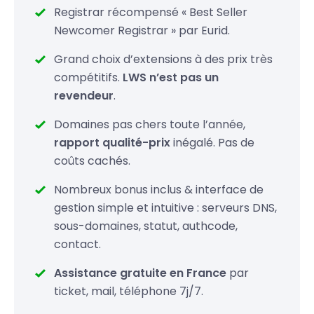
Registrar récompensé « Best Seller
.gs
49,99 €
Newcomer Registrar » par Eurid.
.in
19,99 €
Grand choix d’extensions à des prix très
compétitifs.
LWS n’est pas un
.io
52.99
34,99 €
revendeur
.
.lc
69,99 €
Domaines pas chers toute l’année,
rapport qualité-prix
inégalé. Pas de
coûts cachés.
Nombreux bonus inclus & interface de
gestion simple et intuitive : serveurs DNS,
sous-domaines, statut, authcode,
contact.
Assistance gratuite en France
par
ticket, mail, téléphone 7j/7.