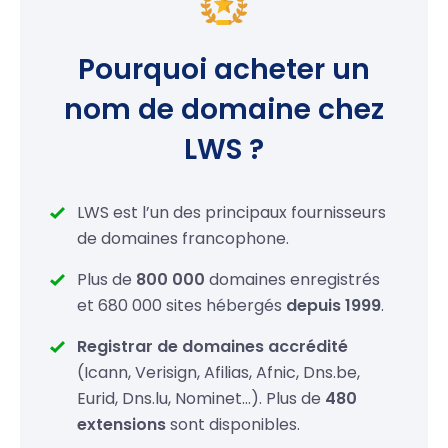
.cc
24,99 €
Pourquoi acheter un
.tv
28,99 €
nom de domaine chez
.ws
26,99 €
LWS ?
.li
19,99 €
.ac
39,99 €
LWS est l’un des principaux fournisseurs
de domaines francophone.
.am
75,99 €
Plus de
800 000
domaines enregistrés
.fm
89,99 €
et 680 000 sites hébergés
depuis 1999
.
.tel
19,99 €
Registrar de domaines accrédité
(Icann, Verisign, Afilias, Afnic, Dns.be,
.bz
26,99 €
Eurid, Dns.lu, Nominet…). Plus de
480
extensions
sont disponibles.
.cz
19,99 €