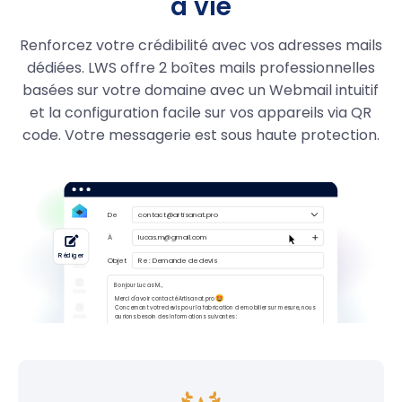
à vie
.boutique
29.99
7,99 €
Renforcez votre crédibilité avec vos adresses mails
.quebec
39,99 €
dédiées. LWS offre 2 boîtes mails professionnelles
.pizza
49.99
19,99 €
basées sur votre domaine avec un Webmail intuitif
et la configuration facile sur vos appareils via QR
.immo
29,99 €
code. Votre messagerie est sous haute protection.
.business
29,99 €
.re
6.99
4,99 €
.pm
6,99 €
.yt
6,99 €
.wf
6,99 €
.tf
6,99 €