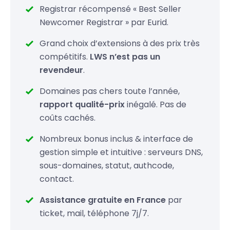
Registrar récompensé « Best Seller
.gs
49,99 €
Newcomer Registrar » par Eurid.
.in
19,99 €
Grand choix d’extensions à des prix très
compétitifs.
LWS n’est pas un
.io
52.99
34,99 €
revendeur
.
.lc
69,99 €
Domaines pas chers toute l’année,
rapport qualité-prix
inégalé. Pas de
coûts cachés.
Nombreux bonus inclus & interface de
gestion simple et intuitive : serveurs DNS,
sous-domaines, statut, authcode,
contact.
Assistance gratuite en France
par
ticket, mail, téléphone 7j/7.