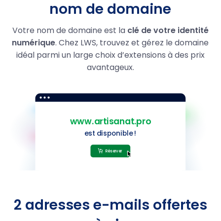
nom de domaine
.homes
14.59
1,99 €
Votre nom de domaine est la
clé de votre identité
numérique
. Chez LWS, trouvez et gérez le domaine
.autos
14.59
1,99 €
idéal parmi un large choix d’extensions à des prix
.motorcycles
14.59
1,99 €
avantageux.
.boats
14.59
1,99 €
.yachts
14.59
1,99 €
.name
9,99 €
.restaurant
39.99
21,99 €
.guru
29.99
5,99 €
2 adresses e-mails offertes
.photo
29,99 €