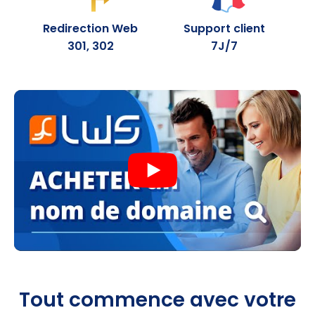
.fun
30.99
0,99 €
Redirection Web
Support client
301, 302
7J/7
.pics
27.99
1,99 €
.lol
32.99
1,99 €
.mom
29.99
1,99 €
.monster
14.59
1,99 €
.quest
14.59
1,99 €
.beauty
14.59
1,99 €
.hair
14.59
1,99 €
.skin
14.59
1,99 €
Tout commence avec votre
.makeup
14.59
1,99 €