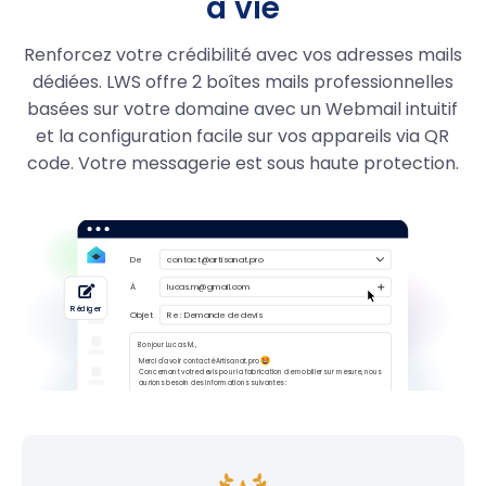
à vie
.boutique
29.99
7,99 €
Renforcez votre crédibilité avec vos adresses mails
.quebec
39,99 €
dédiées. LWS offre 2 boîtes mails professionnelles
.pizza
49.99
19,99 €
basées sur votre domaine avec un Webmail intuitif
et la configuration facile sur vos appareils via QR
.immo
29,99 €
code. Votre messagerie est sous haute protection.
.business
29,99 €
.re
6.99
4,99 €
.pm
6,99 €
.yt
6,99 €
.wf
6,99 €
.tf
6,99 €