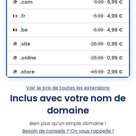
.com
9.99
6,99 €
.fr
6.99
4,99 €
.be
6.99
4,99 €
.site
28.99
0,99 €
.online
28.99
0,99 €
.store
46.99
2,99 €
.net
9,99 €
Voir le prix de toutes les extensions
Inclus avec votre nom de
.org
12.99
8,49 €
domaine
.eu
7.49
4,99 €
Bien plus qu’un simple domaine !
.lu
18.99
14,99 €
Besoin de conseils ? On vous rappelle !