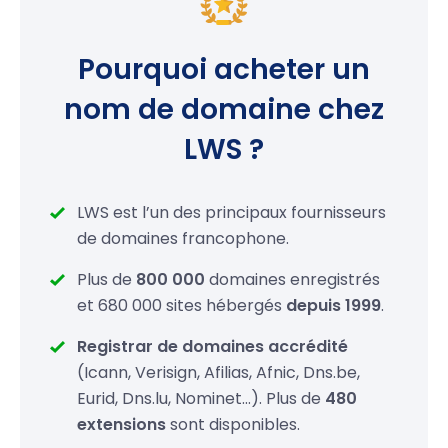
.cc
24,99 €
Pourquoi acheter un
.tv
28,99 €
nom de domaine chez
.ws
26,99 €
LWS ?
.li
19,99 €
.ac
39,99 €
LWS est l’un des principaux fournisseurs
de domaines francophone.
.am
75,99 €
Plus de
800 000
domaines enregistrés
.fm
89,99 €
et 680 000 sites hébergés
depuis 1999
.
.tel
19,99 €
Registrar de domaines accrédité
(Icann, Verisign, Afilias, Afnic, Dns.be,
.bz
26,99 €
Eurid, Dns.lu, Nominet…). Plus de
480
extensions
sont disponibles.
.cz
19,99 €