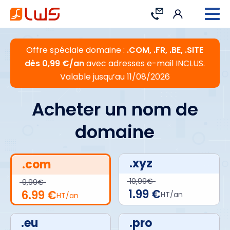
Connexion
Contact
Offre spéciale domaine :
.COM, .FR, .BE, .SITE
dès 0,99 €/an
avec adresses e-mail INCLUS.
Valable jusqu’au 11/08/2026
Acheter un nom de
domaine
.xyz
.com
10,99€
9,99€
1.99 €
6.99 €
HT/an
HT/an
.eu
.pro