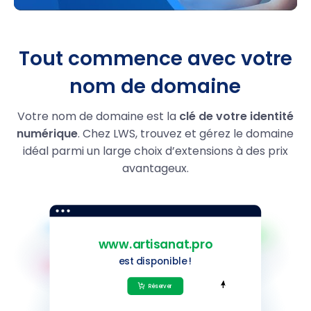
.hair
14.59
1,99 €
.skin
14.59
1,99 €
Tout commence avec votre
.makeup
14.59
1,99 €
nom de domaine
.homes
14.59
1,99 €
Votre nom de domaine est la
clé de votre identité
numérique
. Chez LWS, trouvez et gérez le domaine
.autos
14.59
1,99 €
idéal parmi un large choix d’extensions à des prix
.motorcycles
14.59
1,99 €
avantageux.
.boats
14.59
1,99 €
.yachts
14.59
1,99 €
.name
9,99 €
.restaurant
39.99
21,99 €