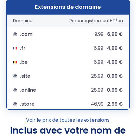
Extensions de domaine
Domaine
Prix
enregistrement
HT/an
.com
9.99
6,99 €
.fr
6.99
4,99 €
.be
6.99
4,99 €
.site
28.99
0,99 €
.online
28.99
0,99 €
.store
46.99
2,99 €
.net
9,99 €
Voir le prix de toutes les extensions
Inclus avec votre nom de
.org
12.99
8,49 €