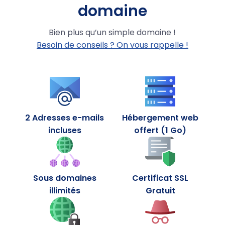
domaine
.eu
7.49
4,99 €
Bien plus qu’un simple domaine !
.lu
18.99
14,99 €
Besoin de conseils ? On vous rappelle !
.ch
9.99
6,99 €
.xyz
14,59 €
.pro
21.99
4,99 €
2 Adresses e-mails
Hébergement web
incluses
offert (1 Go)
.top
19,99 €
.biz
18.99
9,99 €
Sous domaines
.paris
Certificat SSL
NEW
18,99 €
illimités
Gratuit
.bio
49.99
9,99 €
.info
21.99
4,99 €