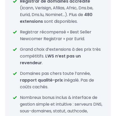
.tel
19,99 €
Registrar de domaines accrédité
(Icann, Verisign, Afilias, Afnic, Dns.be,
.bz
26,99 €
Eurid, Dns.lu, Nominet…). Plus de
480
extensions
sont disponibles.
.cz
19,99 €
Registrar récompensé « Best Seller
.gs
49,99 €
Newcomer Registrar » par Eurid.
.in
19,99 €
Grand choix d’extensions à des prix très
compétitifs.
LWS n’est pas un
.io
52.99
34,99 €
revendeur
.
.lc
69,99 €
Domaines pas chers toute l’année,
rapport qualité-prix
inégalé. Pas de
coûts cachés.
Nombreux bonus inclus & interface de
gestion simple et intuitive : serveurs DNS,
sous-domaines, statut, authcode,