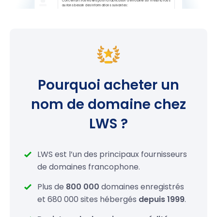
.wf
6,99 €
.tf
6,99 €
.cc
24,99 €
Pourquoi acheter un
.tv
28,99 €
nom de domaine chez
.ws
26,99 €
LWS ?
.li
19,99 €
.ac
39,99 €
LWS est l’un des principaux fournisseurs
de domaines francophone.
.am
75,99 €
Plus de
800 000
domaines enregistrés
.fm
89,99 €
et 680 000 sites hébergés
depuis 1999
.