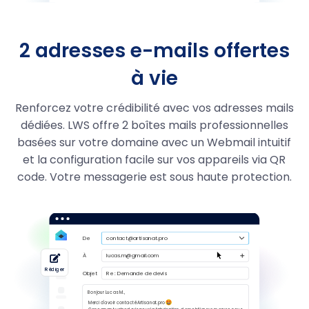
.guru
29.99
5,99 €
2 adresses e-mails offertes
.photo
29,99 €
à vie
.boutique
29.99
7,99 €
Renforcez votre crédibilité avec vos adresses mails
.quebec
39,99 €
dédiées. LWS offre 2 boîtes mails professionnelles
.pizza
49.99
19,99 €
basées sur votre domaine avec un Webmail intuitif
et la configuration facile sur vos appareils via QR
.immo
29,99 €
code. Votre messagerie est sous haute protection.
.business
29,99 €
.re
6.99
4,99 €
.pm
6,99 €
.yt
6,99 €